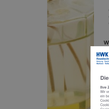
W
Die
Ihre 
Wir v
ein b
Cooki
B
Cooki