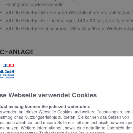
Hochglanz sowie Eckventil
VIGOUR derby style Einhand-Waschtischarmarur mit V-Ausla
VIGOUR derby LED-Lichtspiegel, 140 x 80 cm, 4-seitig hinter
VIGOUR derby Hochschrank, 168 x 40 x 60 cm, Weiß Hochg
C-ANLAGE
VIGOUR derby Wand-Tiefspül-WC ohne Spülrand, verdeckte 
PflegePLUS und Schallschutzset
VIGOUR derby WC-Sitz mit abnehmbaren Edelstahlscharnier
weiß
se Webseite verwendet Cookies
CONEL WC-Element VIS für Trockenbau mit Wandhalter, 11
VIGOUR AI Betätigungsplatte für 2-Mengen-Spültechnik, sei
Zustimmung können Sie jederzeit widerrufen.
erwenden auf dieser Webseite Cookies und weitere Technologien, um 
estmögliches Nutzungserlebnis zu bieten. Sie können das Setzen von
es auch ablehnen und unsere Seite nur mit den technisch notwendige
ADHEIZKÖRPER
es nutzen. Weitere Informationen, sowie eine detaillierte Übersicht der