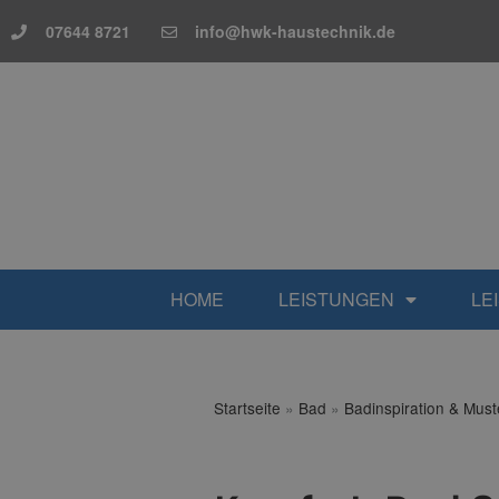
07644 8721
info@hwk-haustechnik.de
HOME
LEISTUNGEN
LE
Startseite
»
Bad
»
Badinspiration & Mus