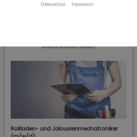
Datenschutz
Impressum
Ein starkes Team wartet auf
tatkräftige Unterstützung!
Unsere offenen Stellen:
Rollladen- und Jalousienmechatroniker
(m/w/d)