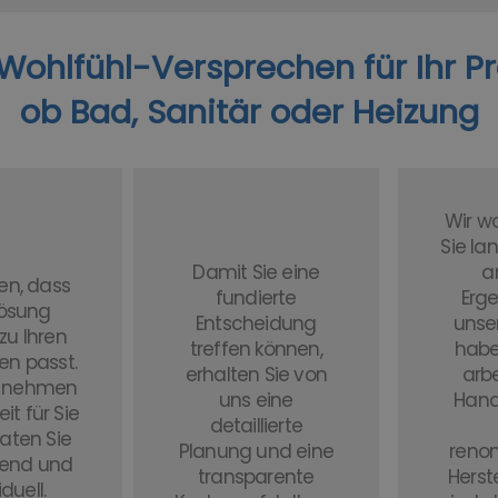
ohlfühl-Versprechen für Ihr Proje
ob Bad, Sanitär oder Heizung
Wir wo
Sie la
Damit Sie eine
a
len, dass
fundierte
Erg
Lösung
Entscheidung
unser
zu Ihren
treffen können,
habe
n passt.
erhalten Sie von
arbe
b nehmen
uns eine
Hand
eit für Sie
detaillierte
aten Sie
Planung und eine
reno
end und
transparente
Herst
iduell.