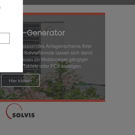
n
 Online-Generator
rzeugt ein passendes Anlagenschema Ihrer
 mit Ihrer SolvisRemote lassen sich damit
oren und Aktoren im Webbrowser gängiger
rtphones, Tablets oder PCs anzeigen.
Hier klicken