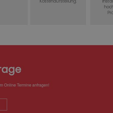
Kostenaufstellung.
instal
hoc
Pr
rage
em Online Termine anfragen!