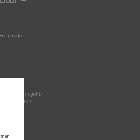
atur –
.
 Fragen da.
childern,
n Wasserhahn geht.
zu vereinbaren.
Ihnen