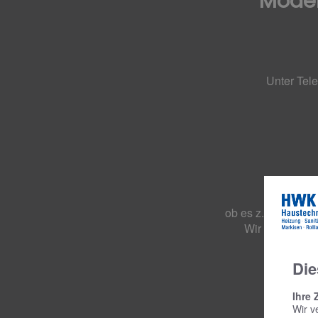
Moder
Unter Tele
Sie könn
ob es z. B. um ei
Wir melden uns
Die
Ihre 
Wir v