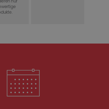
lieren nur
hwertige
odukte.