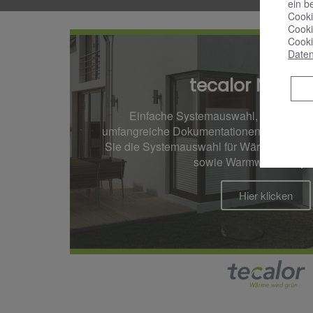
ein b
Cooki
Cooki
Cooki
Daten
tecalor Navig
Einfache Systemauswahl, übersichtli
umfangreiche Dokumentationen. Mit dem To
Sie die Systemauswahl für Wärmepumpen
sowie Warmwasser-Sys
Hier klicken