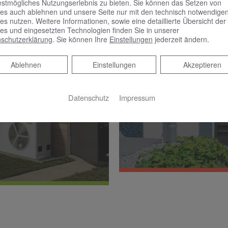
estmögliches Nutzungserlebnis zu bieten. Sie können das Setzen von
es auch ablehnen und unsere Seite nur mit den technisch notwendige
es nutzen. Weitere Informationen, sowie eine detaillierte Übersicht der
es und eingesetzten Technologien finden Sie in unserer
schutzerklärung
. Sie können Ihre
Einstellungen
jederzeit ändern.
Solvis
ator
Ablehnen
Ablehnen
Einstellungen
Akzeptieren
Der Online-Generator e
che Informationen,
Solvis-Anlage. Zusammen
ol vereinfachen wir für
Datenschutz
Impressum
alle relevanten Sens
- und Lüftungsanlagen
Endgeräte, wie Sma
teme.