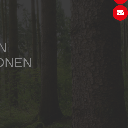
N
ONEN