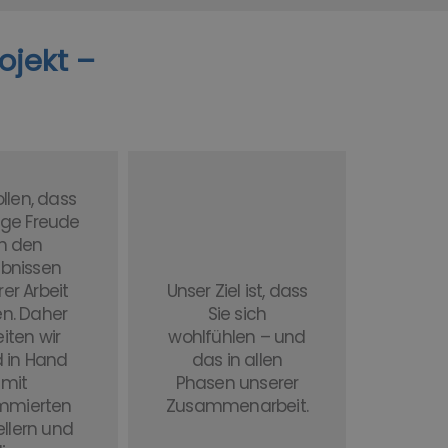
kt ­­­­–
llen, dass
nge Freude
n den
ebnissen
er Arbeit
Unser Ziel ist, dass
n. Daher
Sie sich
iten wir
wohlfühlen – und
 in Hand
das in allen
mit
Phasen unserer
mmierten
Zusammenarbeit.
ellern und